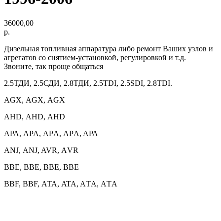
36000,00
р.
Дизельная топливная аппаратура либо ремонт Ваших узлов и
агрегатов со снятием-установкой, регулировкой и т.д.
Звоните, так проще общаться
2.5ТДИ, 2.5СДИ, 2.8ТДИ, 2.5TDI, 2.5SDI, 2.8TDI.
AGX, АGX, АGХ
AHD, АHD, АНD
АРА, APA, АPА, AРA, AРА
ANJ, АNJ, AVR, АVR
ВВЕ, BBE, BBЕ, ВВE
BBF, ВВF, АТА, ATA, AТA, АTА