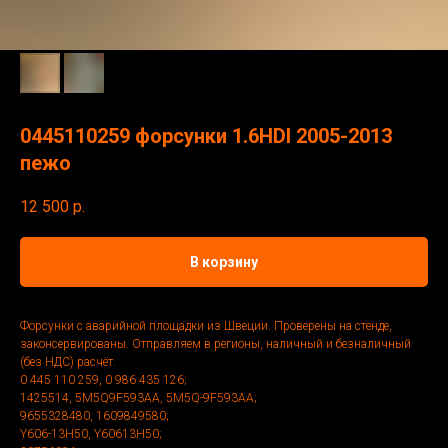
0445110259 форсунки 1.6HDI 2005-2013
пежо
12 500
р.
В корзину
Форсунки с аварийной площадки из Швеции. Проверены на стенде,
законсервированы. Отправляем в регионы, наличный и безналичный
(без НДС) расчёт.
0 445 110 259, 0 986 435 126;
1425514, 5M5Q9F593AA, 5M5Q-9F593AA;
9655328480, 1609849580;
Y606-13H50, Y60613H50;