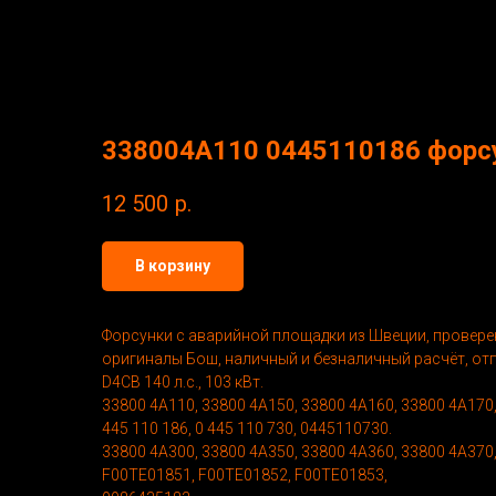
338004А110 0445110186 форсу
12 500
р.
В корзину
Форсунки с аварийной площадки из Швеции, проверен
оригиналы Бош, наличный и безналичный расчёт, от
D4CB 140 л.с., 103 кВт.
33800 4А110, 33800 4А150, 33800 4А160, 33800 4А170,
445 110 186, 0 445 110 730, 0445110730.
33800 4A300, 33800 4A350, 33800 4A360, 33800 4A370
F00TE01851, F00TE01852, F00TE01853,