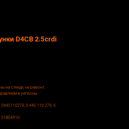
нки D4CB 2.5crdi
ы на стенде, не ремонт,
правляем в регионы.
 0445110279, 0 445 110 279, 0
, 01854910.