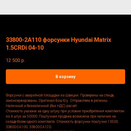
33800-2A110 форсунки Hyundai Matrix
1.5CRDi 04-10
12 500
р.
В корзину
Форсунки с аварийной площадки из Швеции. Проверены на стенде,
законсервированы. Оригинал Бош б/у. Отправляем в регионы.
Наличный и безналичный (без НДС) расчёт.
Стоимость указана за одну штуку при условии приобретения комплектом
из 4 штук за 50000. Поштучная продажа возможна при наличии на
складе более одного комплекта. Стоимость форсунки поштучно 13500.
33800-2A100, 33800-2A120;