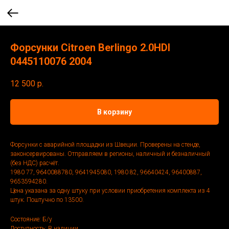
Форсунки Citroen Berlingo 2.0HDI
0445110076 2004
12 500
р.
В корзину
Форсунки с аварийной площадки из Швеции. Проверены на стенде,
законсервированы. Отправляем в регионы, наличный и безналичный
(без НДС) расчёт.
1980 77, 9640088780, 9641945080, 1980 82, 96640424, 96400887,
9653594280.
Цена указана за одну штуку при условии приобретения комплекта из 4
штук. Поштучно по 13500.
Состояние: Б/у
Доступность: В наличии