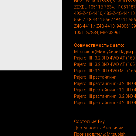
NPS: 09430613989, 943061398
ZEXEL: 105118-7834, H105118
492-Z-48-4410, 483-Z-48-44410,
556-Z-48-4411 556Z484411 556 
Z48-4411 / Z48-4410, 9430613
1051187834, ME203961
Совместимость с авто:
Mitsubishi (Митсубиси Паджер
Pajero · III · 3.2 DI-D 4WD AT (160 
Pajero · III · 3.2 DI-D 4WD AT (165 
Pajero · III · 3.2 DI-D 4WD MT (165
Pajero · III рестайлинг
Pajero · III рестайлинг · 3.2 DI-D
Pajero · III рестайлинг · 3.2 DI-D
Pajero · III рестайлинг · 3.2 DI-
Pajero · III рестайлинг · 3.2 DI-
Состояние: Б/у
Доступность: В наличии
Производитель: Mitsubishi