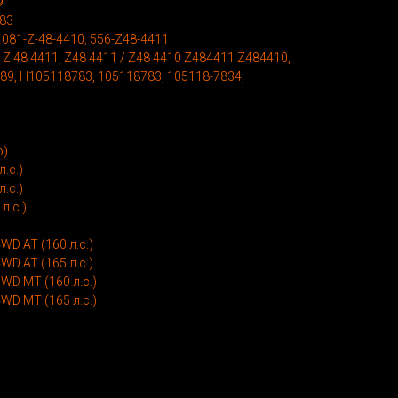
9
783
 081-Z-48-4410, 556-Z48-4411
Z 48 4411, Z48 4411 / Z48 4410 Z484411 Z484410,
989, H105118783, 105118783, 105118-7834,
о)
л.с.)
л.с.)
 л.с.)
 4WD AT (160 л.с.)
 4WD AT (165 л.с.)
D 4WD MT (160 л.с.)
D 4WD MT (165 л.с.)