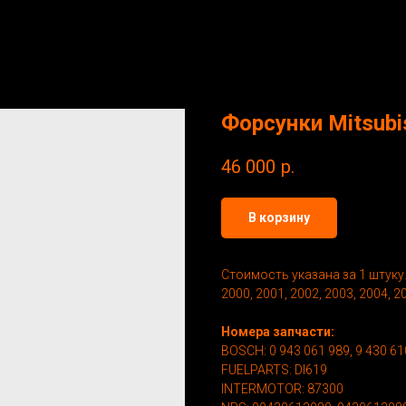
Форсунки Mitsubis
46 000
р.
В корзину
Стоимость указана за 1 штуку
2000, 2001, 2002, 2003, 2004, 2
Номера запчасти:
BOSCH: 0 943 061 989, 9 430 61
FUELPARTS: DI619
INTERMOTOR: 87300