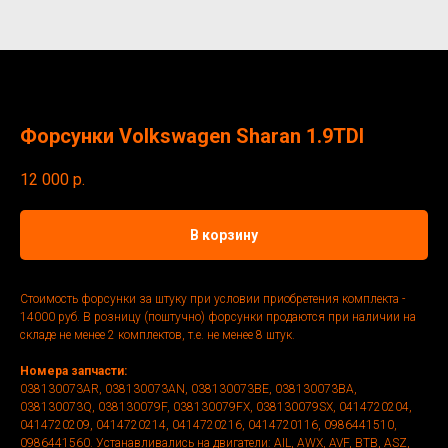
Форсунки Volkswagen Sharan 1.9TDI
12 000
р.
В корзину
Стоимость форсунки за штуку при условии приобретения комплекта -
14000 руб. В розницу (поштучно) форсунки продаются при наличии на
складе не менее 2 комплектов, т.е. не менее 8 штук.
Номера запчасти:
038130073AR, 038130073AN, 038130073BE, 038130073BA,
038130073Q, 038130079F, 038130079FX, 038130079SX, 0414720204,
0414720209, 0414720214, 0414720216, 0414720116, 0986441510,
0986441560. Устанавливались на двигатели: AIL, AWX, AVF, BTB, ASZ,