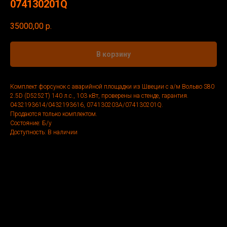
074130201Q
35000,00
р.
В корзину
Комплект форсунок с аварийной площадки из Швеции с а/м Вольво S80
2.5D (D5252T) 140 л.с., 103 кВт, проверены на стенде, гарантия.
0432193614/0432193616, 074130203А/074130201Q.
Продаются только комплектом.
Состояние: Б/у
Доступность: В наличии