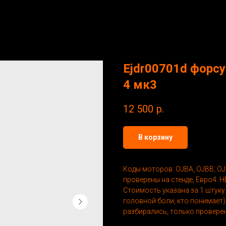
Ejdr00701d форсу
4 мк3
12 500
р.
В корзину
Коды моторов: OJBA, OJBB, OJ
проверены на стенде, Евро4. Н
Стоимость указана за 1 штуку
головной боли, кто понимает)
разбирались, только провере