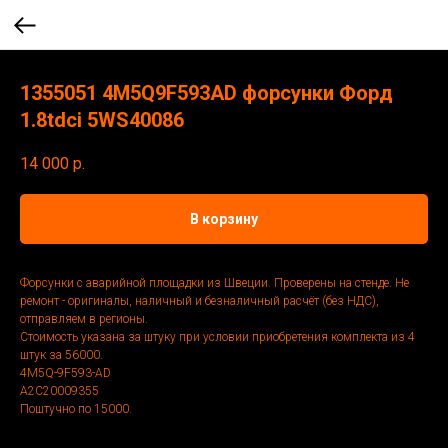
1355051 4M5Q9F593AD форсунки Форд
1.8tdci 5WS40086
14 000
р.
В корзину
Форсунки с аварийной площадки из Швеции. Проверены на стенде. Не
ремонт - оригиналы, наличный и безналичный расчёт (без НДС),
отправляем в регионы.
Стоимость указана за штуку при условии приобретения комплекта из 4
штук за 56000.
4M5Q-9F593-AD
A2C20009355
Поштучно по 15000.