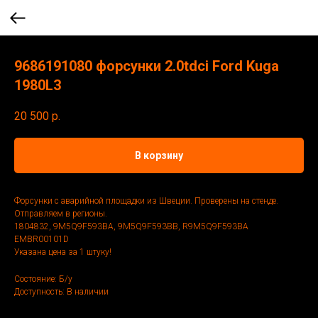
9686191080 форсунки 2.0tdci Ford Kuga
1980L3
20 500
р.
В корзину
Форсунки с аварийной площадки из Швеции. Проверены на стенде.
Отправляем в регионы.
1804832, 9M5Q9F593BA, 9M5Q9F593BB, R9M5Q9F593BA
EMBR00101D
Указана цена за 1 штуку!
Состояние: Б/у
Доступность: В наличии