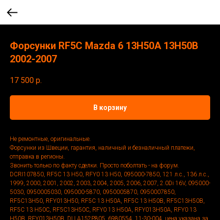
Форсунки RF5C Mazda 6 13H50A 13H50B
2002-2007
17 500
р.
В корзину
Не ремонтные, оригинальные.
Форсунки из Швеции, гарантия, наличный и безналичный платежи,
отправка в регионы.
Звонить только по факту сделки. Просто поболтать - на форум.
DCRI107850, RF5C 13 H50, RFY0 13 H50, 095000-7850, 121 л.с., 136 л.с.,
1999, 2000, 2001, 2002, 2003, 2004, 2005, 2006, 2007, 2.0Di 16V, 095000-
5030, 0950005030, 095000-5870, 0950005870, 0950007850,
RF5C13H50, RFY013H50, RF5C 13 H50A, RF5C 13 H50B, RF5C13H50B,
RF5C 13 H50C, RF5C13H50C, RFY0 13 H50A, RFY013H50A, RFY0 13
H50B, RFY013H50B, DLLA152P805, 6980554, 11-30-004, цена указана за