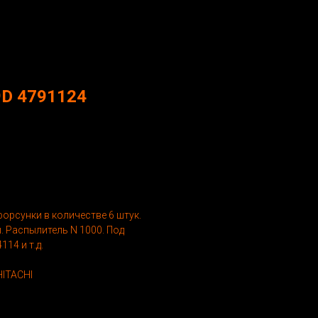
.9D 4791124
форсунки в количестве 6 штук.
. Распылитель N 1000. Под
14 и т.д.
HITACHI