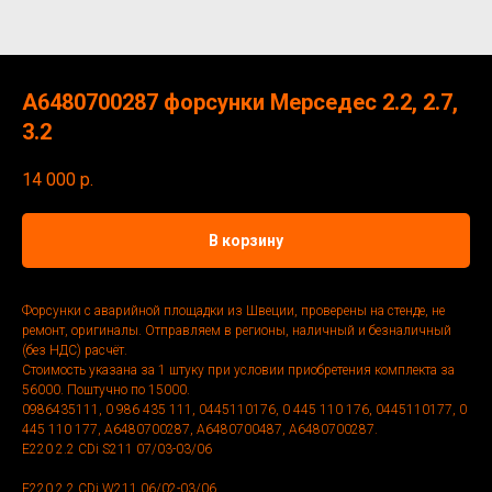
A6480700287 форсунки Мерседес 2.2, 2.7,
3.2
14 000
р.
В корзину
Форсунки с аварийной площадки из Швеции, проверены на стенде, не
ремонт, оригиналы. Отправляем в регионы, наличный и безналичный
(без НДС) расчёт.
Стоимость указана за 1 штуку при условии приобретения комплекта за
56000. Поштучно по 15000.
0986435111, 0 986 435 111, 0445110176, 0 445 110 176, 0445110177, 0
445 110 177, A6480700287, A6480700487, A6480700287.
E220 2.2 CDi S211 07/03-03/06
E220 2.2 CDi W211 06/02-03/06