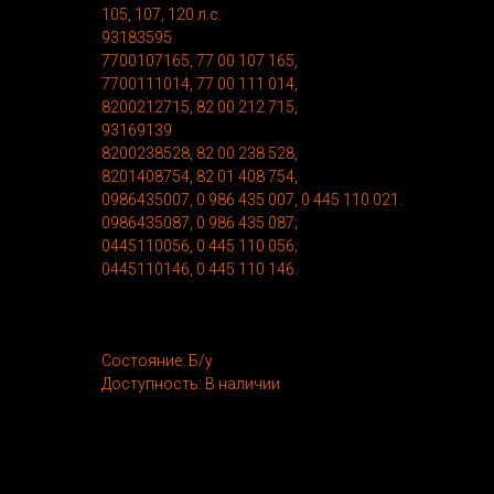
105, 107, 120 л.с.
93183595
7700107165, 77 00 107 165,
7700111014, 77 00 111 014,
8200212715, 82 00 212 715,
93169139
8200238528, 82 00 238 528,
8201408754, 82 01 408 754,
0986435007, 0 986 435 007, 0 445 110 021.
0986435087, 0 986 435 087;
0445110056, 0 445 110 056;
0445110146, 0 445 110 146.
Состояние: Б/у
Доступность: В наличии