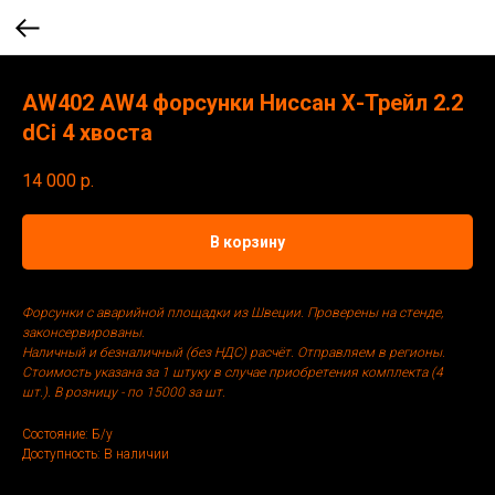
AW402 AW4 форсунки Ниссан Х-Трейл 2.2
dCi 4 хвоста
14 000
р.
В корзину
Форсунки с аварийной площадки из Швеции. Проверены на стенде,
законсервированы.
Наличный и безналичный (без НДС) расчёт. Отправляем в регионы.
Стоимость указана за 1 штуку в случае приобретения комплекта (4
шт.). В розницу - по 15000 за шт.
Состояние: Б/у
Доступность: В наличии