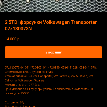
2.5TDI форсунки Volkswagen Transporter
07z130073N
14 000
р.
В корзину
07z130073NX, 0414720309, 0414720359, 0986441528, 0986441578.
Стоимость от 12000 рублей за штуку.
Устанавливались на VW Transporter, VW Caravelle, VW Multivan, VW
California, Volkswagen Touareg.
Момент открытия 277 бар.
Цена указана за 1 штуку при условии приобретения комплектом. В
розницу по 15000.
Состояние: Б/у
Доступность: В наличии