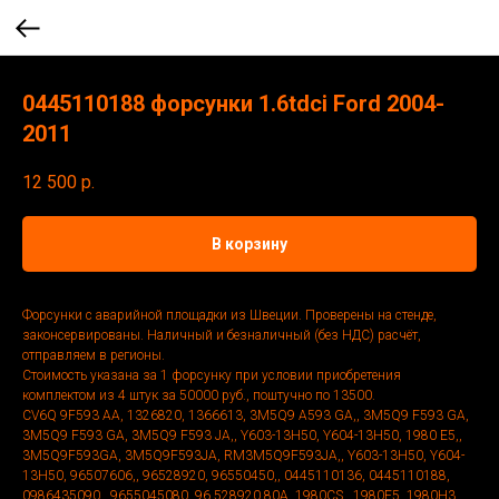
0445110188 форсунки 1.6tdci Ford 2004-
2011
12 500
р.
В корзину
Форсунки с аварийной площадки из Швеции. Проверены на стенде,
законсервированы. Наличный и безналичный (без НДС) расчёт,
отправляем в регионы.
Стоимость указана за 1 форсунку при условии приобретения
комплектом из 4 штук за 50000 руб., поштучно по 13500.
CV6Q 9F593 AA, 1326820, 1366613, 3M5Q9 A593 GA,, 3M5Q9 F593 GA,
3M5Q9 F593 GA, 3M5Q9 F593 JA,, Y603-13H50, Y604-13H50, 1980 E5,,
3M5Q9F593GA, 3M5Q9F593JA, RM3M5Q9F593JA,, Y603-13H50, Y604-
13H50, 96507606,, 96528920, 96550450,, 0445110136, 0445110188,
0986435090,, 9655045080, 96.528920.80A, 1980CS,, 1980E5, 1980H3,