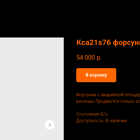
Кса21s76 форсун
54 000
р.
В корзину
Форсунки с аварийной площадк
регионы. Продаются только ко
Состояние: Б/у
Доступность: В наличии