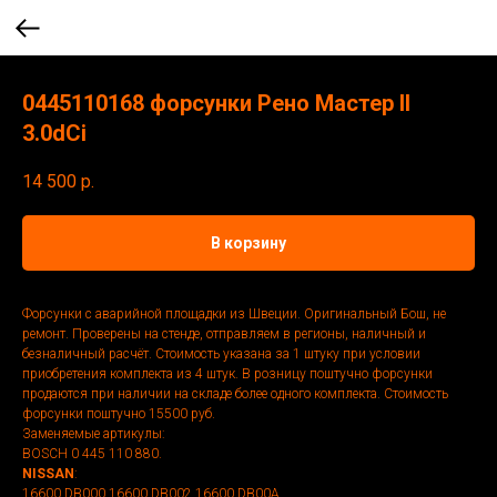
0445110168 форсунки Рено Мастер II
3.0dCi
14 500
р.
В корзину
Форсунки с аварийной площадки из Швеции. Оригинальный Бош, не
ремонт. Проверены на стенде, отправляем в регионы, наличный и
безналичный расчёт. Стоимость указана за 1 штуку при условии
приобретения комплекта из 4 штук. В розницу поштучно форсунки
продаются при наличии на складе более одного комплекта. Стоимость
форсунки поштучно 15500 руб.
Заменяемые артикулы:
BOSCH 0 445 110 880.
NISSAN
:
16600 DB000 16600 DB002 16600 DB00A