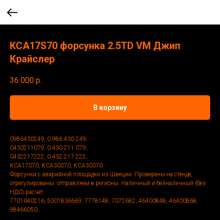
KCA17S70 форсунка 2.5TD VM Джип
Крайслер
36 000
р.
В корзину
0986430249, 0 986 430 249;
0430211079, 0 430 211 079;
0432217222, 0 432 217 222;
КСА17S70, KCA30S70, KCA30S70.
Форсунки с аварийной площадки из Швеции. Проверены на стенде,
отрегулированы. отправляем в регионы. Наличный и безналичный (без
НДС) расчёт.
7701040216, 5001836669, 7778148, 7072682, 46400848, 46400868,
98466050.