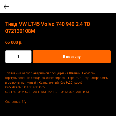
Тнвд VW LT45 Volvo 740 940 2.4 TD
072130108M
65 000
р.
В корзину
Топливный насос с аварийной площадки из Швеции. Перебран,
отрегулирован на стенде, законсервирован. Гарантия 1 год. Отправляем
в регионы, наличный и безналичный (без НДС) расчёт.
0460406076 0 460 406 076
072130108M 072 130 108M 072 130 108 M 072130108 M
Состояние: Б/у