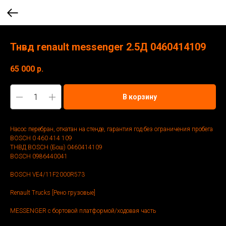
Тнвд renault messenger 2.5Д 0460414109
65 000
р.
В корзину
Насос перебран, откатан на стенде, гарантия год без ограничения пробега
BOSCH 0 460 414 109
ТНВД BOSCH (Бош) 0460414109
BOSCH 0986440041
BOSCH VE4/11F2000R573
Renault Trucks [Рено грузовые]
MESSENGER c бортовой платформой/ходовая часть