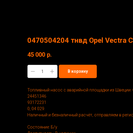
More products
0470504204 тнвд Opel Vectra C
45 000
р.
В корзину
Топливный насос с аварийной площадки из Швеции. 
24451346
93172231
0, 04 029.
Наличный и безналичный расчёт, отправляем в реги
Состояние: Б/у