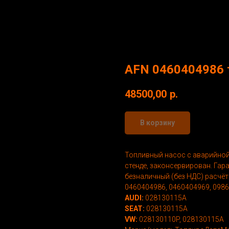
AFN 0460404986 
48500,00
р.
В корзину
Топливный насос с аварийной
стенде, законсервирован. Гара
безналичный (без НДС) расчёт
0460404986, 0460404969, 098
AUDI:
028130115A
SEAT:
028130115A
VW:
028130110P, 028130115A