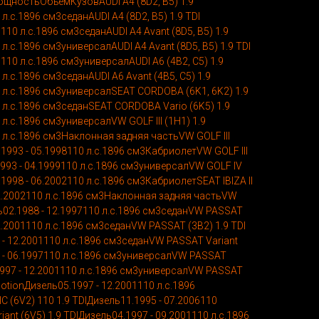
ностьОбъемКузовAUDI A4 (8D2, B5) 1.9
л.с.1896 см3седанAUDI A4 (8D2, B5) 1.9 TDI
110 л.с.1896 см3седанAUDI A4 Avant (8D5, B5) 1.9
л.с.1896 см3универсалAUDI A4 Avant (8D5, B5) 1.9 TDI
1110 л.с.1896 см3универсалAUDI A6 (4B2, C5) 1.9
л.с.1896 см3седанAUDI A6 Avant (4B5, C5) 1.9
0 л.с.1896 см3универсалSEAT CORDOBA (6K1, 6K2) 1.9
 л.с.1896 см3седанSEAT CORDOBA Vario (6K5) 1.9
 л.с.1896 см3универсалVW GOLF III (1H1) 1.9
 л.с.1896 см3Наклонная задняя частьVW GOLF III
7.1993 - 05.1998110 л.с.1896 см3КабриолетVW GOLF III
.1993 - 04.1999110 л.с.1896 см3универсалVW GOLF IV
6.1998 - 06.2002110 л.с.1896 см3КабриолетSEAT IBIZA II
 02.2002110 л.с.1896 см3Наклонная задняя частьVW
ль02.1988 - 12.1997110 л.с.1896 см3седанVW PASSAT
12.2001110 л.с.1896 см3седанVW PASSAT (3B2) 1.9 TDI
- 12.2001110 л.с.1896 см3седанVW PASSAT Variant
88 - 06.1997110 л.с.1896 см3универсалVW PASSAT
.1997 - 12.2001110 л.с.1896 см3универсалVW PASSAT
motionДизель05.1997 - 12.2001110 л.с.1896
(6V2) 110 1.9 TDIДизель11.1995 - 07.2006110
ant (6V5) 1.9 TDIДизель04.1997 - 09.2001110 л.с.1896