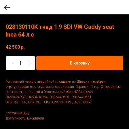
028130110K тнвд 1.9 SDI VW Caddy seat
Inca 64 л.с
42 500
р.
В корзину
Топливный насос с аварийной площадки из Швеции, перебран,
отрегулирован на стенде, законсервирован. Гарантия 1 год. Отправляем
в регионы, наличный и безналичный (без НДС) расчет.
0460404987, 0460404964, 0986440501, 0986440551.
028130110K, 028130110KX, 028130108L, 028130082
Состояние: Б/у
Доступность: В наличии