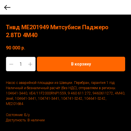
Тнвд ME201949 Митсубиси Паджеро
2.8TD 4M40
90 000
р.
В корзину
Насос с аварийной площадки из Швеции. Перебран, гарантия 1 год.
Наличный и безналичный расчёт (без НДС), отправляем в регионы.
104641-3440, VE4/11F2000RNP1559, 9 460 611 272, 9460611272, 4M40,
zexel, 104641-3441, 104741-3441, 104741-3242, 104641-3242,
ME201684.
Состояние: Б/у
Доступность: В наличии