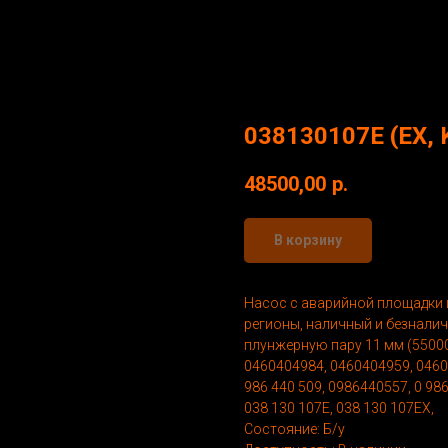
038130107E (EX, 
48500,00
р.
В корзину
Насос с аварийной площадки и
регионы, наличный и безнали
плунжерную пару 11 мм (55000
0460404984, 0460404959, 04604
986 440 509, 0986440557, 0 986
038 130 107E, 038 130 107EX,
Состояние: Б/у