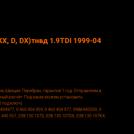
KX, D, DX)тнвд 1.9TDI 1999-04
з Швеции. Перебран, гарантия 1 год. Отправляем в
чный расчёт. Под заказ можем установить
 под ключ).
04977, 0 460 404 959, 0 460 404 977, 0986440509, 0
 440 557, 038 130 107D, 038 130 107DX, 038 130 107KX,