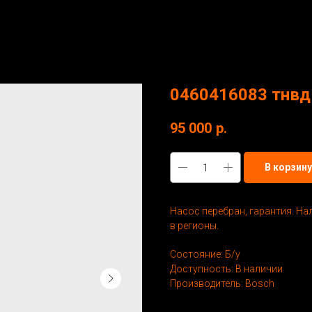
0460416083 тнвд 5
95 000
р.
В корзину
Насос перебран, гарантия. На
в регионы.
Состояние: Б/у
Доступность: В наличии
Производитель: Bosch