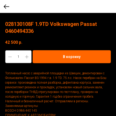
028130108F 1.9TD Volkswagen Passat
0460494336
42 500
р.
В корзину
Топливный насос с аварийной площадки из Швеции, демонтирован с
Фольксваген Пассат В3 1994 г.в. 1.9 ТD. 75 л.с. Насос перебран на Бош
сервисе: произведена полная разборка, дефектовка корпуса, заменен
ремкомплект резинок и прокладок, установлен новый сальник вала,
после переборки ТНВД отрегулирован по тест-плану, проверен на
холодную и горячую. Гарантия 1 год без ограничения пробега.
Наличный и безналичный расчет. Отправляем в регионы.
Заменяемые артикулы:
BOSCH 0 986 440 145
ПРИМЕНЕНИЕ К АВТОМОБИЛЯМ: