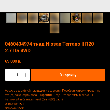
0460404974 тнвд Nissan Terrano II R20
2.7TDi 4WD
65 000
р.
В корзину
Насос с аварийной площадки из Швеции. Перебран, отрегулирован на
стенде, законсервирован. Гарантия 1 год. Отправляем в регионы.
Наличный и безналичный (без НДС) расчёт.
0 460 404 974
0 986 440 508