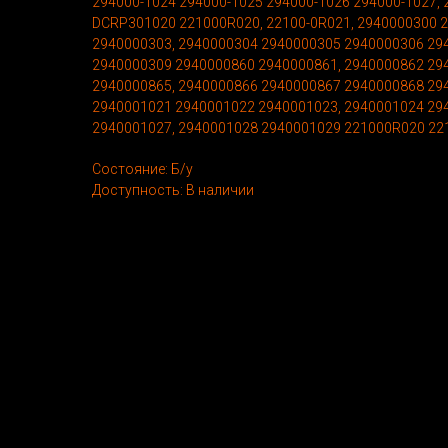
294000-1024 294000-1025 294000-1026 294000-1027, 
DCRP301020 221000R020, 22100-0R021, 2940000300 
2940000303, 2940000304 2940000305 2940000306 29
2940000309 2940000860 2940000861, 2940000862 29
2940000865, 2940000866 2940000867 2940000868 29
2940001021 2940001022 2940001023, 2940001024 29
2940001027, 2940001028 2940001029 221000R020 2
Состояние: Б/у
Доступность: В наличии