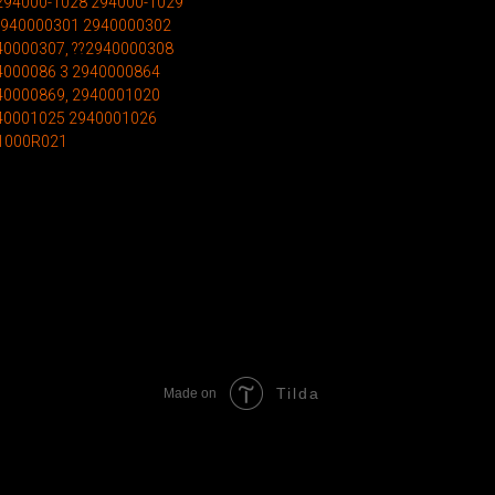
294000-1028 294000-1029
2940000301 2940000302
40000307, ??2940000308
4000086 3 2940000864
40000869, 2940001020
40001025 2940001026
21000R021
Tilda
Made on