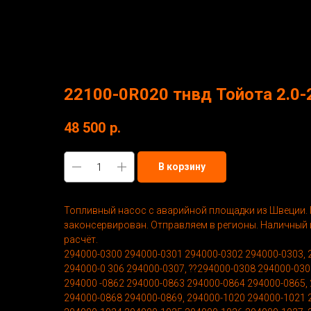
More products
22100-0R020 тнвд Тойота 2.0-2
48 500
р.
В корзину
Топливный насос с аварийной площадки из Швеции. П
законсервирован. Отправляем в регионы. Наличный 
расчёт.
294000-0300 294000-0301 294000-0302 294000-0303, 
294000-0 306 294000-0307, ??294000-0308 294000-030
294000 -0862 294000-0863 294000-0864 294000-0865,
294000-0868 294000-0869, 294000-1020 294000-1021 