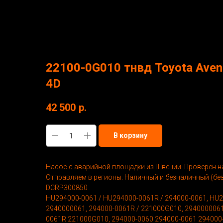
More products
22100-0G010 тнвд Toyota Avensi
4D
42 500
р.
В корзину
Насос с аварийной площадки из Швеции. Проверен на
Отправляем в регионы. Наличный и безналичный (без
DCRP300850
HU294000-0061 / HU294000-0061R / 294000-0061, HU
2940000061, 294000-0061R / 221000G010, 2940000061
0061R 221000G010, 294000-0060 294000-0061 294000-