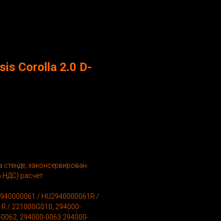
s Corolla 2.0 D-
 стенде, законсервирован.
 НДС) расчёт.
2940000061 / HU2940000061R /
R / 221000G010, 294000-
0062, 294000-0063 294000-