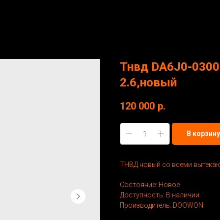
Тнвд DA6J0-0300
2.6,новый
120 000
р.
В корзину
ТНВД новый со всеми вытека
Состояние: Новое
Доступность: В наличии
Производитель: DOOWON