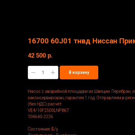
More products
16700 60J01 тнвд Ниссан При
42 500
р.
В корзину
Насос с аварийной площадки из Швеции. Перебран, о
законсервирован, гарантия 1 год. Отправляем в рег
(без НДС) расчёт.
VE4/10F2500LNP867
104640-2226
Состояние: Б/у