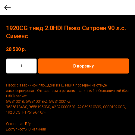
1920CG тнвд 2.0HDI Пежо Ситроен 90 л.с.
Сименс
28 500
р.
В корзину
Насос с аварийной площадки из Швеция проверен на стенде,
законсервирован. Отправляем в регионы, наличный и безналичный (без
НДС) расчёт.
5WS40018, 5WS40018-Z, 5WS40001-Z;
9636818480, 9658195080, A2C20000502, A2C59510899, 00001920CG,
1920 CG, FTP6186-10/F.
Состояние: Б/у
Доступность: В наличии