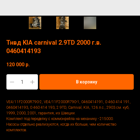
Тнвд KIA carnival 2.9TD 2000 г.в.
0460414193
120 000
р.
В корзину
VE4/11F2000R790-2, VE4/11F2000R790-1, 0460414191, 0 460 414 191,
0460414193, 0 460 414 193, 2.9TD, Carnival, KIA, 126 л.с., 2903 см. куб,
1999, 2000, 2001, гарантия, из Швеции.
Комплект под переделку с коммонрейла на механику - 215000.
Насосы отдельно реализуются, когда их больше, чем количество
комплектов.