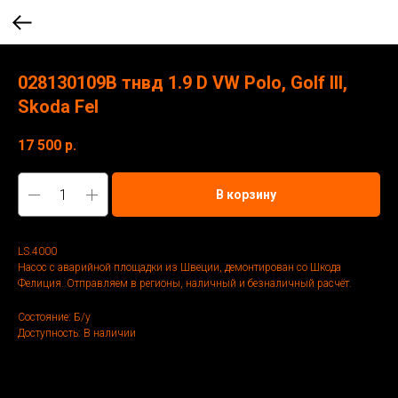
028130109B тнвд 1.9 D VW Polo, Golf lll,
Skoda Fel
17 500
р.
В корзину
LS.4000
Насос с аварийной площадки из Швеции, демонтирован со Шкода
Фелиция. Отправляем в регионы, наличный и безналичный расчёт.
Состояние: Б/у
Доступность: В наличии