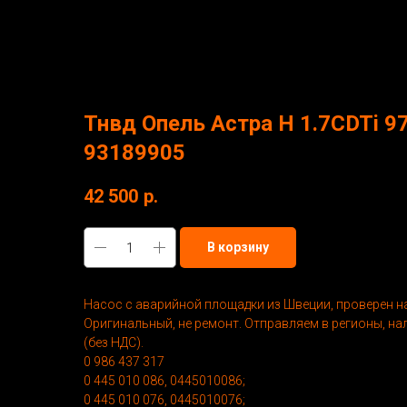
More products
Тнвд Опель Астра Н 1.7CDTi 9
93189905
42 500
р.
В корзину
Насос с аварийной площадки из Швеции, проверен на
Оригинальный, не ремонт. Отправляем в регионы, на
(без НДС).
0 986 437 317
0 445 010 086, 0445010086;
0 445 010 076, 0445010076;