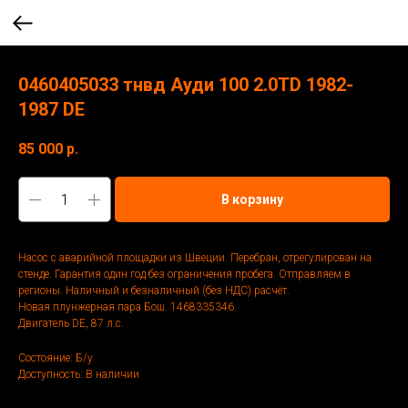
0460405033 тнвд Ауди 100 2.0TD 1982-
1987 DE
85 000
р.
В корзину
Насос с аварийной площадки из Швеции. Перебран, отрегулирован на
стенде. Гарантия один год без ограничения пробега. Отправляем в
регионы. Наличный и безналичный (без НДС) расчёт.
Новая плунжерная пара Бош. 1468335346.
Двигатель DE, 87 л.с.
Состояние: Б/у
Доступность: В наличии