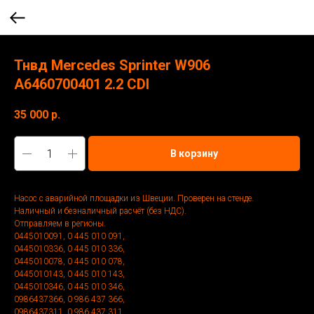
Тнвд Mercedes Sprinter W906
A6460700401 2.2 CDI
35 000
р.
В корзину
Насос с аварийной площадки из Швеции. Проверен на стенде.
Наличный и безналичный расчёт (без НДС).
Отправляем в регионы.
0445010091, 0 445 010 091,
0445010336, 0 445 010 336,
0445010078, 0 445 010 078,
0445010143, 0 445 010 143,
0445010346, 0 445 010 346,
0986437366, 0 986 437 366,
0986437311, 0 986 437 311,