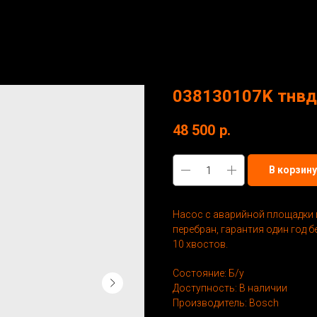
038130107K тнвд 
48 500
р.
В корзину
Насос с аварийной площадки 
перебран, гарантия один год 
10 хвостов.
Состояние: Б/у
Доступность: В наличии
Производитель: Bosch