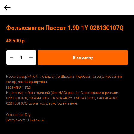
Фольксваген Пассат 1.9D 1Y 028130107Q
48 500
р.
В корзину
Насос с аварийной площадки из Швеции. Перебран, отрегулирован на
стенде, законсервирован.
Гарантия 1 год.
Наличный и безналичный (без НДС) расчёт. Отправляем в регионы.
028130107X, 0986440084, 0460484022, 0986440091, 0460484046,
028130107Q, для атмосферного двигателя.
Состояние: Б/у
Доступность: В наличии