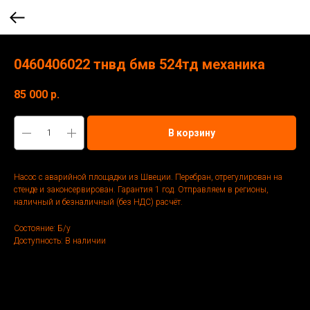
0460406022 тнвд бмв 524тд механика
85 000
р.
В корзину
Насос с аварийной площадки из Швеции. Перебран, отрегулирован на
стенде и законсервирован. Гарантия 1 год. Отправляем в регионы,
наличный и безналичный (без НДС) расчёт.
Состояние: Б/у
Доступность: В наличии