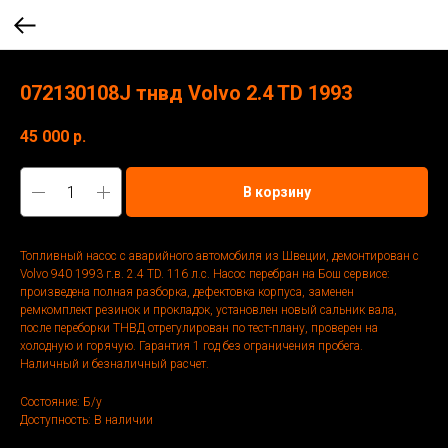
072130108J тнвд Volvo 2.4 TD 1993
45 000
р.
В корзину
Топливный насос с аварийного автомобиля из Швеции, демонтирован с
Volvo 940 1993 г.в. 2.4 ТD. 116 л.с. Насос перебран на Бош сервисе:
произведена полная разборка, дефектовка корпуса, заменен
ремкомплект резинок и прокладок, установлен новый сальник вала,
после переборки ТНВД отрегулирован по тест-плану, проверен на
холодную и горячую. Гарантия 1 год без ограничения пробега.
Наличный и безналичный расчет.
Состояние: Б/у
Доступность: В наличии