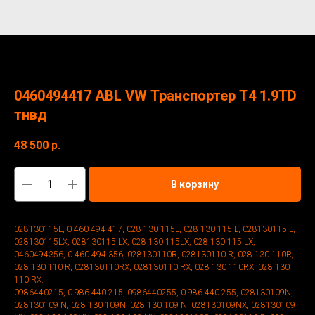
0460494417 ABL VW Транспортер Т4 1.9TD
тнвд
48 500
р.
В корзину
028130115L, 0 460 494 417, 028 130 115L, 028 130 115 L, 028130115 L,
028130115LX, 028130115 LX, 028 130 115LX, 028 130 115 LX,
0460494356, 0 460 494 356, 028130110R, 028130110 R, 028 130 110R,
028 130 110 R, 028130110RX, 028130110 RX, 028 130 110RX, 028 130
110 RX.
0986440215, 0 986 440 215, 0986440255, 0 986 440 255, 028130109N,
028130109 N, 028 130 109N, 028 130 109 N, 028130109NX, 028130109