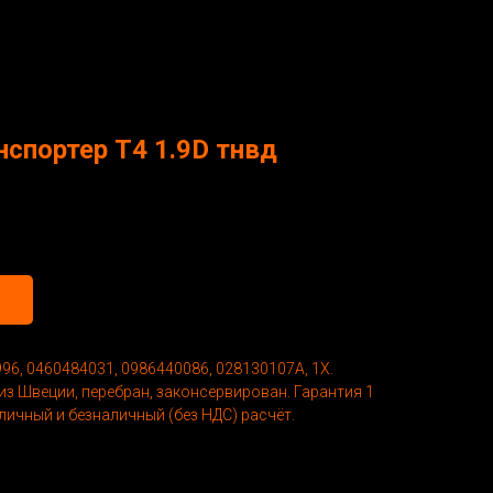
спортер Т4 1.9D тнвд
1996, 0460484031, 0986440086, 028130107A, 1X.
з Швеции, перебран, законсервирован. Гарантия 1
аличный и безналичный (без НДС) расчёт.