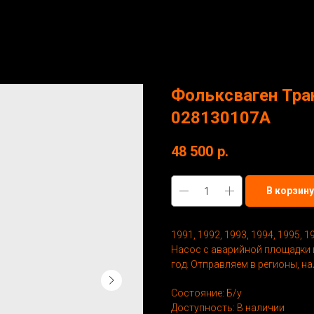
Фольксваген Тран
028130107A
48 500
р.
В корзину
1991, 1992, 1993, 1994, 1995, 
Насос с аварийной площадки и
год. Отправляем в регионы, н
Состояние: Б/у
Доступность: В наличии