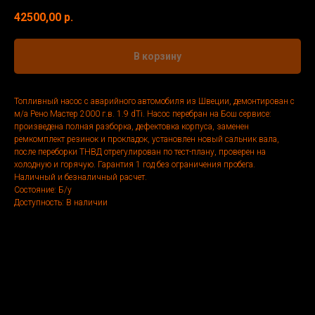
42500,00
р.
В корзину
Топливный насос с аварийного автомобиля из Швеции, демонтирован с
м/а Рено Мастер 2000 г.в. 1.9 dTi. Насос перебран на Бош сервисе:
произведена полная разборка, дефектовка корпуса, заменен
ремкомплект резинок и прокладок, установлен новый сальник вала,
после переборки ТНВД отрегулирован по тест-плану, проверен на
холодную и горячую. Гарантия 1 год без ограничения пробега.
Наличный и безналичный расчет.
Состояние: Б/у
Доступность: В наличии