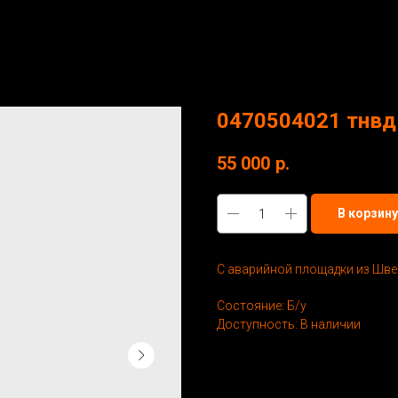
0470504021 тнвд 
55 000
р.
В корзину
С аварийной площадки из Шве
Состояние: Б/у
Доступность: В наличии