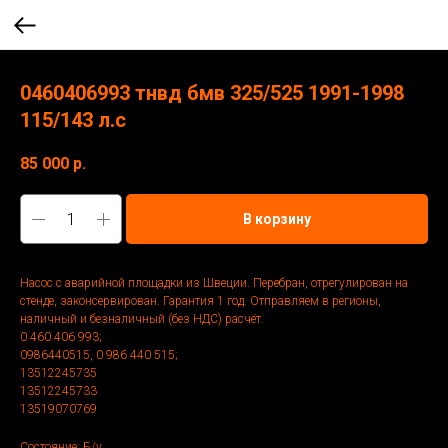
0460406993 тнвд бмв 325/525 1991-1998
115/143 л.с
85 000
р.
В корзину
Насос с аварийной площадки из Швеции. Перебран, отрегулирован на
стенде, законсервирован. Гарантия 1 год. Отправляем в регионы,
наличный и безналичный (без НДС) расчёт.
0 460 406 993;
0986440515, 0 986 440 515;
13512245735
13512245733
13519070769
Состояние: Б/у